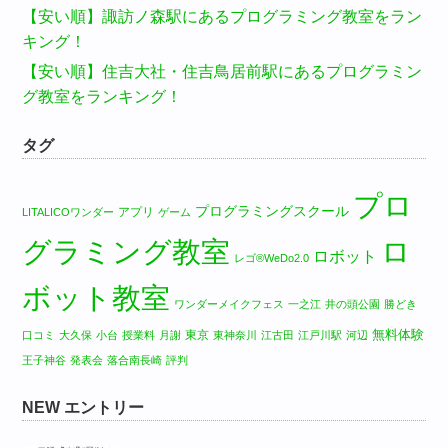
【安い順】諏訪ノ森駅にあるプログラミング教室をラン
キング！
【安い順】住吉大社・住吉鳥居前駅にあるプログラミン
グ教室をランキング！
タグ
プロ
プログラミングスクール
アプリ
LITALICOワンダー
ゲーム
グラミング教室
ロ
ロボット
レゴ®WeDo2.0
ボット教室
ワンダーメイクフェス
一之江
井の頭公園
勝どき
無料体験
東京
口コミ
大久保
小台
授業料
月謝
東神奈川
江古田
江戸川駅
河辺
王子神谷
発表会
落合南長崎
評判
NEW エントリー