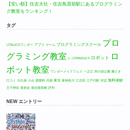
【安い順】住吉大社・住吉鳥居前駅にあるプログラミン
グ教室をランキング！
タグ
プロ
プログラミングスクール
アプリ
LITALICOワンダー
ゲーム
グラミング教室
ロ
ロボット
レゴ®WeDo2.0
ボット教室
ワンダーメイクフェス
一之江
井の頭公園
勝どき
無料体験
東京
口コミ
大久保
小台
授業料
月謝
東神奈川
江古田
江戸川駅
河辺
王子神谷
発表会
落合南長崎
評判
NEW エントリー