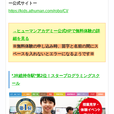
ー公式サイトー
https://kids.athuman.com/robo/CI/
→ヒューマンアカデミー公式HPで無料体験の詳
細を見る
※無料体験の申し込み時、苗字と名前の間にス
ペースを入れないとエラーになるようです※
*JR総持寺駅*第2位！スタープログラミングスク
ール