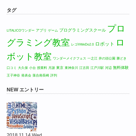
タグ
プロ
プログラミングスクール
アプリ
LITALICOワンダー
ゲーム
グラミング教室
ロ
ロボット
レゴ®WeDo2.0
ボット教室
ワンダーメイクフェス
一之江
井の頭公園
勝どき
無料体験
東京
口コミ
大久保
小台
授業料
月謝
東神奈川
江古田
江戸川駅
河辺
王子神谷
発表会
落合南長崎
評判
NEW エントリー
2018.11.14 Wed