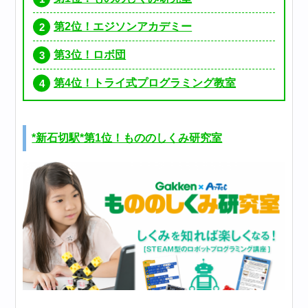
第2位！エジソンアカデミー
第3位！ロボ団
第4位！トライ式プログラミング教室
*新石切駅*第1位！もののしくみ研究室