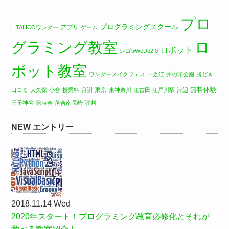
プロ
プログラミングスクール
アプリ
LITALICOワンダー
ゲーム
グラミング教室
ロ
ロボット
レゴ®WeDo2.0
ボット教室
ワンダーメイクフェス
一之江
井の頭公園
勝どき
無料体験
東京
口コミ
大久保
小台
授業料
月謝
東神奈川
江古田
江戸川駅
河辺
王子神谷
発表会
落合南長崎
評判
NEW エントリー
2018.11.14 Wed
2020年スタート！プログラミング教育必修化とそれが