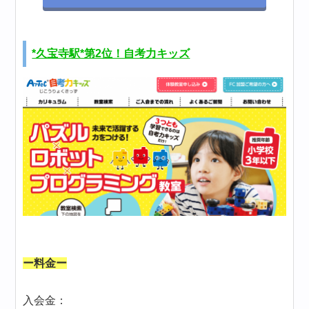
*久宝寺駅*第2位！自考力キッズ
ー料金ー
入会金：