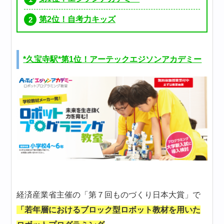
第2位！自考力キッズ
*久宝寺駅*第1位！アーテックエジソンアカデミー
経済産業省主催の「第７回ものづくり日本大賞」で
「若年層におけるブロック型ロボット教材を用いた