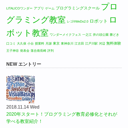
プロ
プログラミングスクール
アプリ
LITALICOワンダー
ゲーム
グラミング教室
ロ
ロボット
レゴ®WeDo2.0
ボット教室
ワンダーメイクフェス
一之江
井の頭公園
勝どき
無料体験
東京
口コミ
大久保
小台
授業料
月謝
東神奈川
江古田
江戸川駅
河辺
王子神谷
発表会
落合南長崎
評判
NEW エントリー
2018.11.14 Wed
2020年スタート！プログラミング教育必修化とそれが
学べる教室紹介！