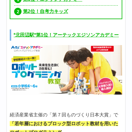
第2位！自考力キッズ
*北田辺駅*第1位！アーテックエジソンアカデミー
経済産業省主催の「第７回ものづくり日本大賞」で
「若年層におけるブロック型ロボット教材を用いた