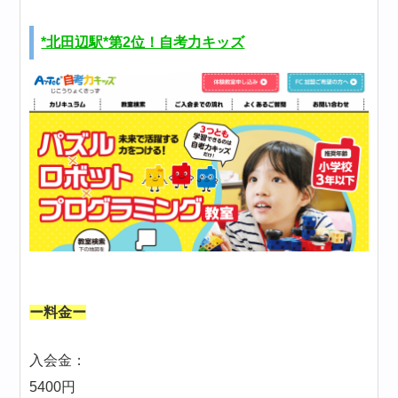
*北田辺駅*第2位！自考力キッズ
ー料金ー
入会金：
5400円