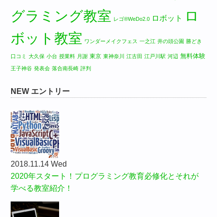
グラミング教室
ロ
ロボット
レゴ®WeDo2.0
ボット教室
ワンダーメイクフェス
一之江
井の頭公園
勝どき
無料体験
東京
口コミ
大久保
小台
授業料
月謝
東神奈川
江古田
江戸川駅
河辺
王子神谷
発表会
落合南長崎
評判
NEW エントリー
2018.11.14 Wed
2020年スタート！プログラミング教育必修化とそれが
学べる教室紹介！