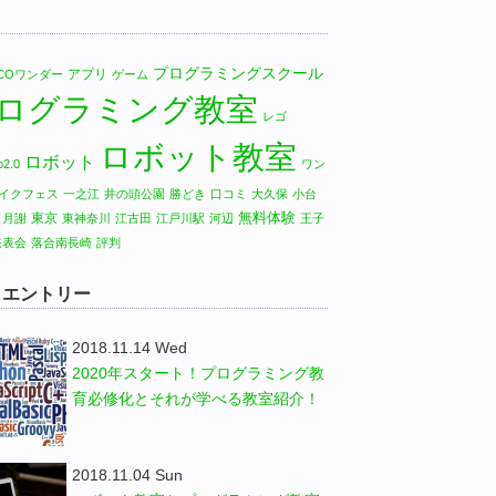
プログラミングスクール
アプリ
LICOワンダー
ゲーム
ログラミング教室
レゴ
ロボット教室
ロボット
2.0
ワン
イクフェス
一之江
井の頭公園
勝どき
口コミ
大久保
小台
無料体験
東京
月謝
東神奈川
江古田
江戸川駅
河辺
王子
発表会
落合南長崎
評判
W エントリー
2018.11.14 Wed
2020年スタート！プログラミング教
育必修化とそれが学べる教室紹介！
2018.11.04 Sun