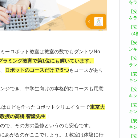
をラ
【安
をラ
【安
（4
【安
ンキ
ミーロボット教室は教室の数でもダントツNo.
【安
グラミング教育で第1位にも輝いています。
ラン
、
ロボットのコースだけで５つ
もコースがあり
【安
キン
ンジでき、中学生向けの本格的なコースも用意
【安
キン
【安
にはロビを作ったロボットクリエイターで
東京大
キン
教授の高橋 智隆先生
！
【安
ので、その方の監修というのも安心です。
キン
にあがるのがここでしょう。１教室は体験に行
【安