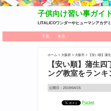
子供向け習い事ガイ
LITALICOワンダーやヒューマンア
千葉
東京
ホーム
>
大阪府
>
大阪市
>
【安い順】蒲生
【安い順】蒲生四
ング教室をランキ
公開日：
2019/04/15
Pocket