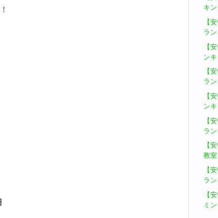
キン
！
【安
ラン
【安
ンキ
【安
ラン
【安
ンキ
【安
ラン
【安
教室
【安
ラン
【安
円
ミン