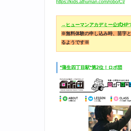
https://kids.athuman.com/robo/CI/
→ヒューマンアカデミー公式HP
※無料体験の申し込み時、苗字
るようです※
*蒲生四丁目駅*第2位！ロボ団