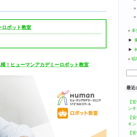
ーロボット教室
未
►
►
稲
大規模！ヒューマンアカデミーロボット教室
検
索:
最近
【安
ンキ
【安
キン
【安