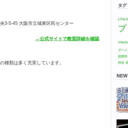
タグ
LITA
 中央3-5-45 大阪市立城東区民センター
プ
→公式サイトで教室詳細を確認
®WeDo
ダーメ
授業料
の種類は多く充実しています。
神谷
NE