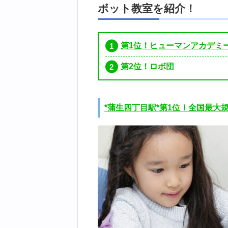
ボット教室を紹介！
第1位！ヒューマンアカデミ
第2位！ロボ団
*蒲生四丁目駅*第1位！全国最