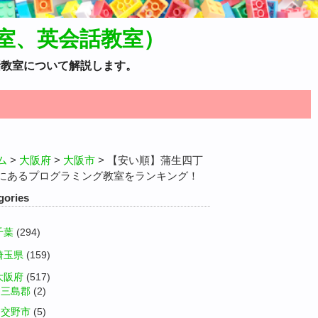
室、英会話教室）
話教室について解説します。
ム
>
大阪府
>
大阪市
>
【安い順】蒲生四丁
にあるプログラミング教室をランキング！
gories
千葉
(294)
埼玉県
(159)
大阪府
(517)
三島郡
(2)
交野市
(5)