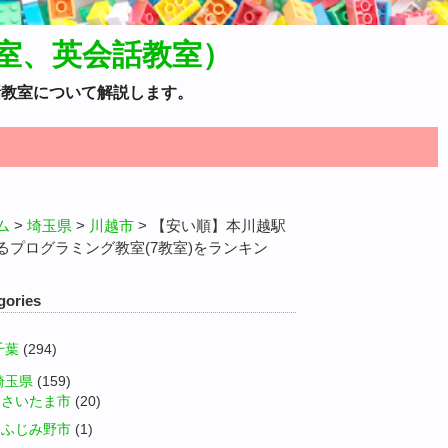
室、英会話教室）
話教室について解説します。
ム
>
埼玉県
>
川越市
>
【安い順】本川越駅
るプログラミング教室(7教室)をランキン
gories
千葉
(294)
埼玉県
(159)
さいたま市
(20)
ふじみ野市
(1)