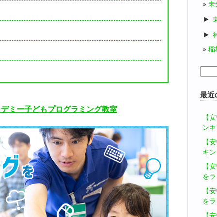
未
►
►
稲
検
索:
最近
カデミー子どもプログラミング教室
【安
ンキ
【安
キン
【安
をラ
【安
をラ
【安