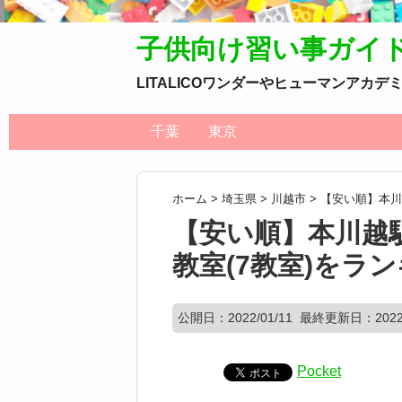
子供向け習い事ガイ
LITALICOワンダーやヒューマンア
千葉
東京
ホーム
>
埼玉県
>
川越市
>
【安い順】本川
【安い順】本川越
教室(7教室)をラ
公開日：
2022/01/11
最終更新日：2022/
Pocket