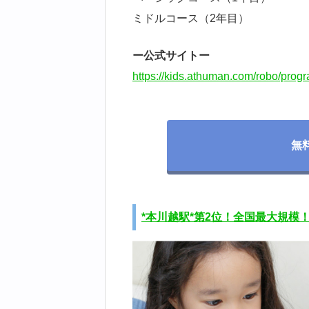
ミドルコース（2年目）
ー公式サイトー
https://kids.athuman.com/robo/prog
無
*本川越駅*第2位！全国最大規模