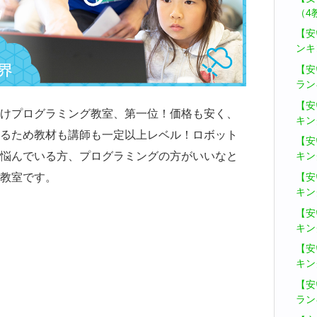
（4
【安
ンキ
【安
ラン
【安
けプログラミング教室、第一位！価格も安く、
キン
るため教材も講師も一定以上レベル！ロボット
【安
悩んでいる方、プログラミングの方がいいなと
キン
教室です。
【安
キン
【安
キン
【安
キン
【安
ラン