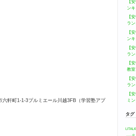
【安
ンキ
【安
ラン
【安
ンキ
【安
ラン
【安
教室
【安
ラン
【安
ミン
越市六軒町1-1-3プルミエール川越3FB（学習塾アプ
タグ
LITA