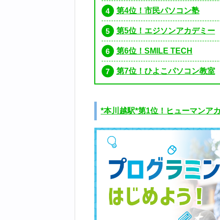
第4位！市民パソコン塾
第5位！エジソンアカデミー
第6位！SMILE TECH
第7位！ひよこパソコン教室
*本川越駅*第1位！ヒューマンア