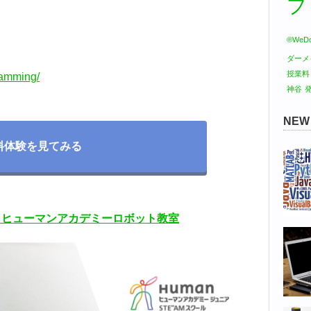
プ
®WeDo
ダーメ
授業料
ramming/
神谷
NE
料体験を見てみる
！ヒューマンアカデミーロボット教室