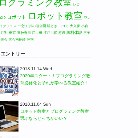
ログラミング教室
レゴ
ロボット教室
ロボット
2.0
ワン
イクフェス
一之江
井の頭公園
勝どき
口コミ
大久保
小台
無料体験
東京
月謝
東神奈川
江古田
江戸川駅
河辺
王子
発表会
落合南長崎
評判
W エントリー
2018.11.14 Wed
2020年スタート！プログラミング教
育必修化とそれが学べる教室紹介！
2018.11.04 Sun
ロボット教室とプログラミング教室
選ぶならどっちがいい？