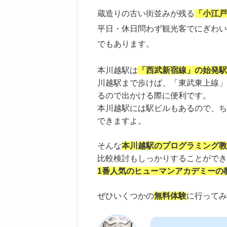
蔵造りの古い街並みが残る
「小江戸
平日・休日問わず観光客でにぎわい
でもあります。
本川越駅は
「西武新宿線」の始発駅
川越駅まで歩けば、「東武東上線」
るので出かける際に便利です。
本川越駅には駅ビルもあるので、ち
できますよ。
そんな
本川越駅のプログラミング教
比較検討もしっかりすることができ
1番人気のヒューマンアカデミーの
ぜひいくつかの
無料体験
に行ってみ