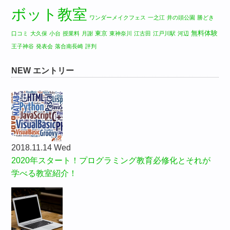
ボット教室
ワンダーメイクフェス
一之江
井の頭公園
勝どき
無料体験
東京
口コミ
大久保
小台
授業料
月謝
東神奈川
江古田
江戸川駅
河辺
王子神谷
発表会
落合南長崎
評判
NEW エントリー
2018.11.14 Wed
2020年スタート！プログラミング教育必修化とそれが
学べる教室紹介！