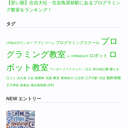
【安い順】住吉大社・住吉鳥居前駅にあるプログラミン
グ教室をランキング！
タグ
プロ
プログラミングスクール
アプリ
LITALICOワンダー
ゲーム
グラミング教室
ロ
ロボット
レゴ®WeDo2.0
ボット教室
ワンダーメイクフェス
一之江
井の頭公園
勝どき
無料体験
東京
口コミ
大久保
小台
授業料
月謝
東神奈川
江古田
江戸川駅
河辺
王子神谷
発表会
落合南長崎
評判
NEW エントリー