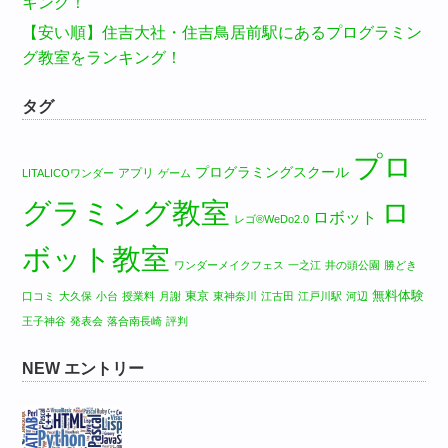
キング！
【安い順】住吉大社・住吉鳥居前駅にあるプログラミン
グ教室をランキング！
タグ
プロ
プログラミングスクール
アプリ
LITALICOワンダー
ゲーム
グラミング教室
ロ
ロボット
レゴ®WeDo2.0
ボット教室
ワンダーメイクフェス
一之江
井の頭公園
勝どき
無料体験
東京
口コミ
大久保
小台
授業料
月謝
東神奈川
江古田
江戸川駅
河辺
王子神谷
発表会
落合南長崎
評判
NEW エントリー