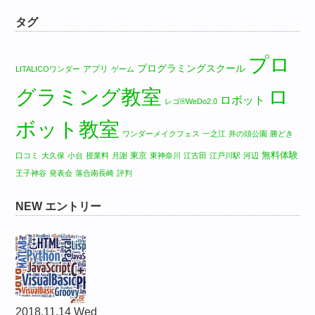
タグ
プロ
プログラミングスクール
アプリ
LITALICOワンダー
ゲーム
グラミング教室
ロ
ロボット
レゴ®WeDo2.0
ボット教室
ワンダーメイクフェス
一之江
井の頭公園
勝どき
無料体験
東京
口コミ
大久保
小台
授業料
月謝
東神奈川
江古田
江戸川駅
河辺
王子神谷
発表会
落合南長崎
評判
NEW エントリー
2018.11.14 Wed