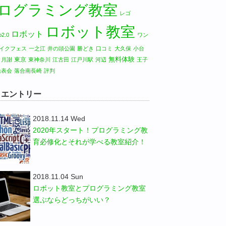
ログラミング教室
レゴ
ロボット教室
ロボット
2.0
ワン
イクフェス
一之江
井の頭公園
勝どき
口コミ
大久保
小台
無料体験
東京
月謝
東神奈川
江古田
江戸川駅
河辺
王子
発表会
落合南長崎
評判
W エントリー
2018.11.14 Wed
2020年スタート！プログラミング教
育必修化とそれが学べる教室紹介！
2018.11.04 Sun
ロボット教室とプログラミング教室
選ぶならどっちがいい？