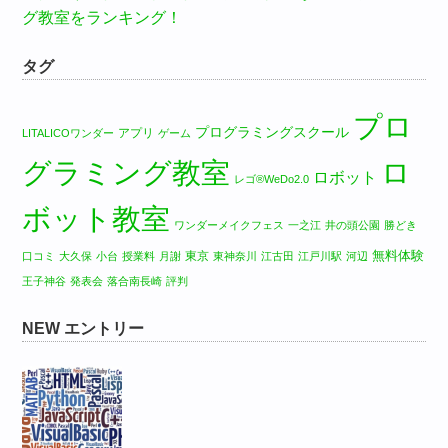
グ教室をランキング！
タグ
プロ
プログラミングスクール
アプリ
LITALICOワンダー
ゲーム
グラミング教室
ロ
ロボット
レゴ®WeDo2.0
ボット教室
ワンダーメイクフェス
一之江
井の頭公園
勝どき
無料体験
東京
口コミ
大久保
小台
授業料
月謝
東神奈川
江古田
江戸川駅
河辺
王子神谷
発表会
落合南長崎
評判
NEW エントリー