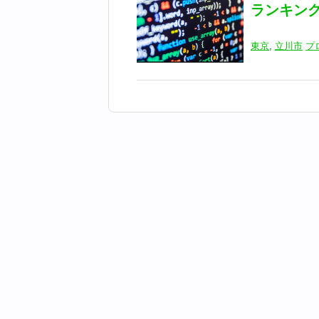
ランキン
東京
,
立川市
プ