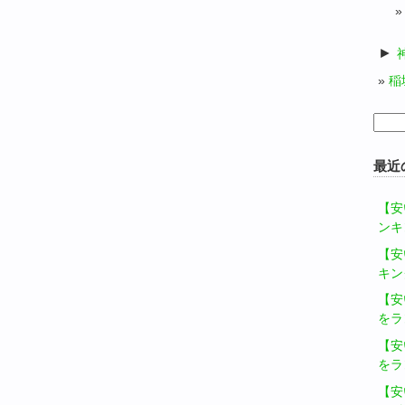
►
稲
検
索:
最近
【安
ンキ
【安
キン
【安
をラ
【安
をラ
【安