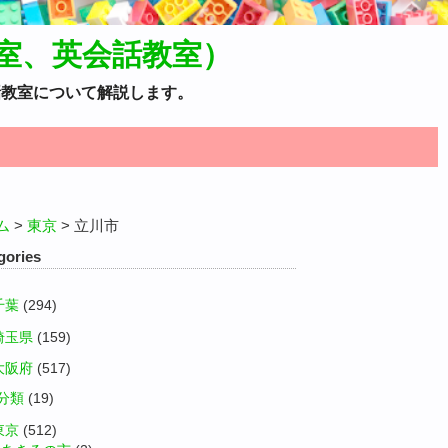
室、英会話教室）
話教室について解説します。
ム
>
東京
>
立川市
gories
千葉
(294)
埼玉県
(159)
大阪府
(517)
分類
(19)
東京
(512)