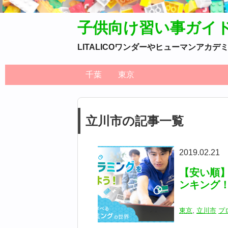
子供向け習い事ガイ
LITALICOワンダーやヒューマンア
千葉
東京
立川市の記事一覧
2019.02.21
【安い順
ンキング
東京
,
立川市
プ