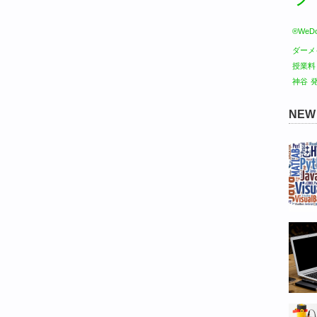
®WeDo
ダーメ
授業料
神谷
NE