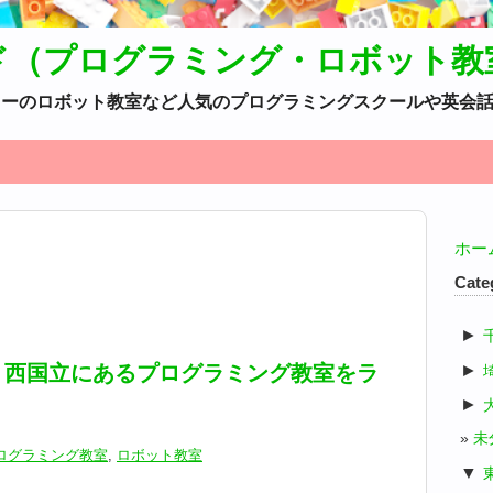
ド（プログラミング・ロボット教
カデミーのロボット教室など人気のプログラミングスクールや英会
ホー
Cate
►
►
】西国立にあるプログラミング教室をラ
！
►
未
ログラミング教室
,
ロボット教室
▼