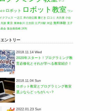
レゴ
ロボット教室
ロボット
2.0
ワン
イクフェス
一之江
井の頭公園
勝どき
口コミ
大久保
小台
無料体験
東京
月謝
東神奈川
江古田
江戸川駅
河辺
王子
発表会
落合南長崎
評判
W エントリー
2018.11.14 Wed
2020年スタート！プログラミング教
育必修化とそれが学べる教室紹介！
2018.11.04 Sun
ロボット教室とプログラミング教室
選ぶならどっちがいい？
2022.01.23 Sun