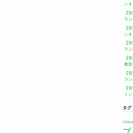
ンキ
【安
ラン
【安
ンキ
【安
ラン
【安
教室
【安
ラン
【安
ミン
タグ
LITA
プ