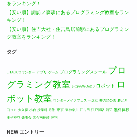
をランキング！
【安い順】諏訪ノ森駅にあるプログラミング教室をラン
キング！
【安い順】住吉大社・住吉鳥居前駅にあるプログラミン
グ教室をランキング！
タグ
プロ
プログラミングスクール
アプリ
LITALICOワンダー
ゲーム
グラミング教室
ロ
ロボット
レゴ®WeDo2.0
ボット教室
ワンダーメイクフェス
一之江
井の頭公園
勝どき
無料体験
東京
口コミ
大久保
小台
授業料
月謝
東神奈川
江古田
江戸川駅
河辺
王子神谷
発表会
落合南長崎
評判
NEW エントリー