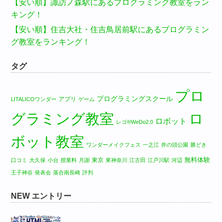
【安い順】諏訪ノ森駅にあるプログラミング教室をラン
キング！
【安い順】住吉大社・住吉鳥居前駅にあるプログラミン
グ教室をランキング！
タグ
プロ
プログラミングスクール
アプリ
LITALICOワンダー
ゲーム
グラミング教室
ロ
ロボット
レゴ®WeDo2.0
ボット教室
ワンダーメイクフェス
一之江
井の頭公園
勝どき
無料体験
東京
口コミ
大久保
小台
授業料
月謝
東神奈川
江古田
江戸川駅
河辺
王子神谷
発表会
落合南長崎
評判
NEW エントリー