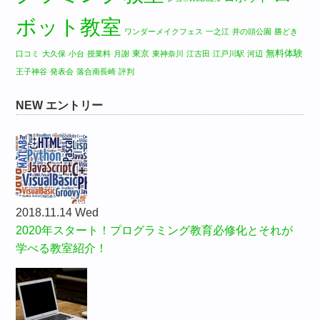
ボット教室
ワンダーメイクフェス
一之江
井の頭公園
勝どき
無料体験
東京
口コミ
大久保
小台
授業料
月謝
東神奈川
江古田
江戸川駅
河辺
王子神谷
発表会
落合南長崎
評判
NEW エントリー
2018.11.14 Wed
2020年スタート！プログラミング教育必修化とそれが
学べる教室紹介！