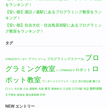
をランキング！
【安い順】諏訪ノ森駅にあるプログラミング教室をラン
キング！
【安い順】住吉大社・住吉鳥居前駅にあるプログラミン
グ教室をランキング！
タグ
プロ
プログラミングスクール
アプリ
LITALICOワンダー
ゲーム
グラミング教室
ロ
ロボット
レゴ®WeDo2.0
ボット教室
ワンダーメイクフェス
一之江
井の頭公園
勝どき
無料体験
東京
口コミ
大久保
小台
授業料
月謝
東神奈川
江古田
江戸川駅
河辺
王子神谷
発表会
落合南長崎
評判
NEW エントリー