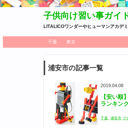
子供向け習い事ガイ
LITALICOワンダーやヒューマンア
千葉
東京
浦安市の記事一覧
2019.04.08
【安い順
ランキン
千葉
,
浦安市
プ