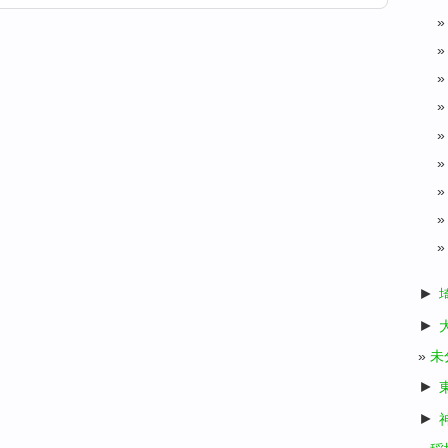
►
►
未
►
►