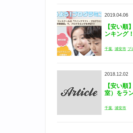
2019.04.06
【安い順
ンキング
千葉
,
浦安市
プ
2018.12.02
【安い順
室）をラ
千葉
,
浦安市