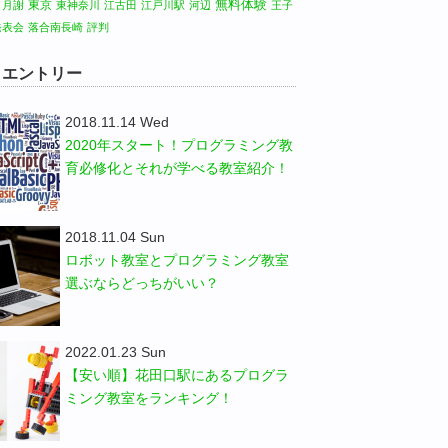
無料体験
東京
月謝
東神奈川
江古田
江戸川駅
河辺
王子
発表会
落合南長崎
評判
W エントリー
2018.11.14 Wed
2020年スタート！プログラミング教
育必修化とそれが学べる教室紹介！
2018.11.04 Sun
ロボット教室とプログラミング教室
選ぶならどっちがいい？
2022.01.23 Sun
【安い順】花田口駅にあるプログラ
ミング教室をランキング！