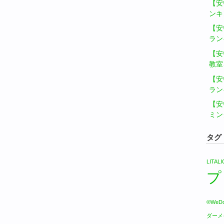
【安
ンキ
【安
ラン
【安
教室
【安
ラン
【安
ミン
タグ
LITA
プ
®WeDo
ダーメ