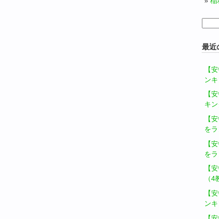
稲
検
索:
最近
【安
ンキ
【安
キン
【安
をラ
【安
をラ
【安
（4
【安
ンキ
【安