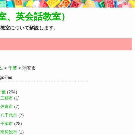
室、英会話教室）
話教室について解説します。
ム
>
千葉
>
浦安市
gories
千葉
(294)
三郷市
(1)
佐倉市
(7)
八千代市
(7)
千葉市
(28)
南房総市
(1)