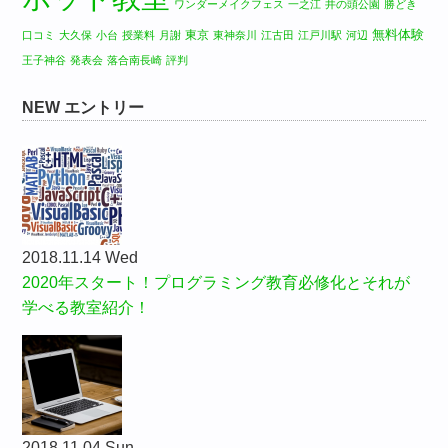
ワンダーメイクフェス
一之江
井の頭公園
勝どき
無料体験
東京
口コミ
大久保
小台
授業料
月謝
東神奈川
江古田
江戸川駅
河辺
王子神谷
発表会
落合南長崎
評判
NEW エントリー
2018.11.14 Wed
2020年スタート！プログラミング教育必修化とそれが
学べる教室紹介！
2018.11.04 Sun